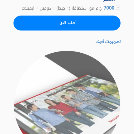
7000
ج.م مع استضافة (1 جيجا) + دومين + ايميلات
أطلب الان
تصميمات أخرى